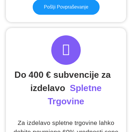
Pošlji Povpraševanje
Do 400 € subvencije za
izdelavo
Spletne
Trgovine
Za izdelavo spletne trgovine lahko
dobite povrnjeno 60% vrednosti cene