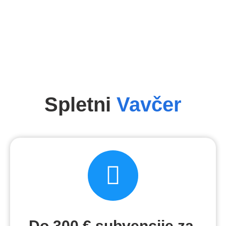
Spletni
Vavčer
Do 300 € subvencije za